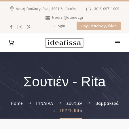
Λεωφ.Βουλιαγμένης 399 Ηλιούπολη
+30 2109711009
treorsi@otenet.gr
login
Φόρμα παραγγελίας
Σουτιέν - Rita
Home
ΓΥΝΑΙΚΑ
Σουτιέν
Βαμβακερά
LEPEL-Rita