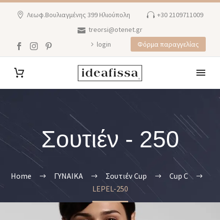
Λεωφ.Βουλιαγμένης 399 Ηλιούπολη
+30 2109711009
treorsi@otenet.gr
login
Φόρμα παραγγελίας
Σουτιέν - 250
Home
ΓΥΝΑΙΚΑ
Σουτιέν Cup
Cup C
LEPEL-250