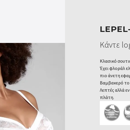
LEPEL
Κάντε log
Κλασικό σουτιέ
Έχει φλοράλ ε
πιο άνετη εφα
Βαμβακερό το ε
Λεπτές αλλά εν
πλάτη.