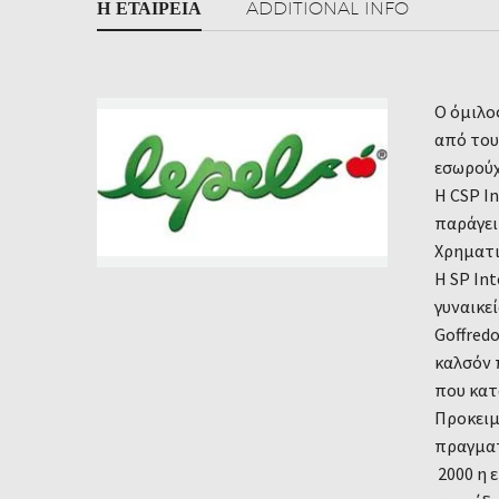
Η ΕΤΑΙΡΕΊΑ
ADDITIONAL INFO
Ο όμιλος
από του
εσωρού
Η CSP In
παράγει
Χρηματι
Η SP In
γυναικε
Goffredo
καλσόν 
που κατ
Προκειμ
πραγματ
2000 η 