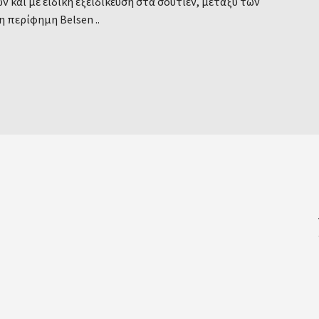
ν και με ειδική εξειδίκευση στα σουτιέν, μεταξύ των
η περίφημη Belsen ..