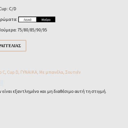
Cup : C/D
Χρώματα:
ούμερα: 75/80/85/90/95
ΑΓΓΕΛΊΑΣ
p C
,
Cup D
,
ΓΥΝΑΙΚΑ
,
Με μπανέλα
,
Σουτιέν
 είναι εξαντλημένο και μη διαθέσιμο αυτή τη στιγμή.