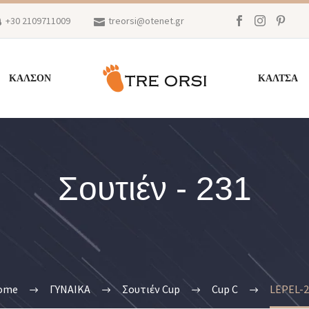
+30 2109711009
treorsi@otenet.gr
ΚΑΛΣΟΝ
ΚΑΛΤΣΑ
Σουτιέν - 231
ome
ΓΥΝΑΙΚΑ
Σουτιέν Cup
Cup C
LEPEL-2