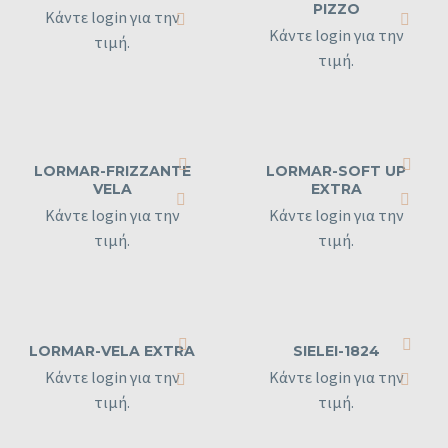
PIZZO
Κάντε login για την
Κάντε login για την
τιμή.
τιμή.
LORMAR-FRIZZANTE
LORMAR-SOFT UP
VELA
EXTRA
Κάντε login για την
Κάντε login για την
τιμή.
τιμή.
LORMAR-VELA EXTRA
SIELEI-1824
Κάντε login για την
Κάντε login για την
τιμή.
τιμή.