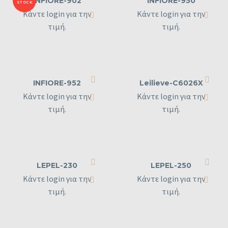
INFIORE-902
INFIORE-950
STOCK
Κάντε login για την
Κάντε login για την
τιμή.
τιμή.
INFIORE-952
Leilieve-C6026X
Κάντε login για την
Κάντε login για την
τιμή.
τιμή.
LEPEL-230
LEPEL-250
Κάντε login για την
Κάντε login για την
τιμή.
τιμή.