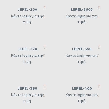
LEPEL-260
LEPEL-2605
Κάντε login για την
Κάντε login για την
τιμή.
τιμή.
LEPEL-270
LEPEL-350
Κάντε login για την
Κάντε login για την
τιμή.
τιμή.
LEPEL-380
LEPEL-400
Κάντε login για την
Κάντε login για την
τιμή.
τιμή.