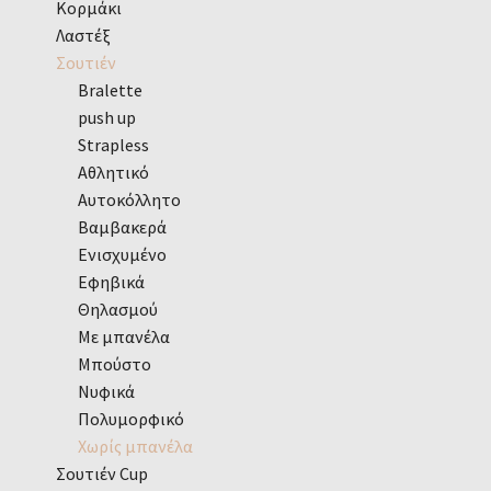
Κορμάκι
Λαστέξ
Σουτιέν
Bralette
push up
Strapless
Αθλητικό
Αυτοκόλλητο
Βαμβακερά
Ενισχυμένο
Εφηβικά
Θηλασμού
Με μπανέλα
Μπούστο
Νυφικά
Πολυμορφικό
Χωρίς μπανέλα
Σουτιέν Cup