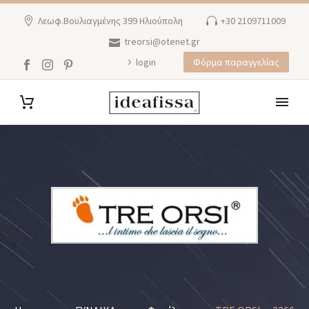
Λεωφ.Βουλιαγμένης 399 Ηλιούπολη
+30 2109711009
treorsi@otenet.gr
login
Φόρμα παραγγελίας