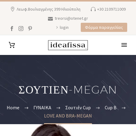
Λεωφ.Βουλιαγμένης 399 Ηλιούπολη
+30 2109711009
treorsi@otenet.gr
login
Φόρμα παραγγελίας
ΣΟΥΤΙΕΝ-MEGAN
Home
ΓΥΝΑΙΚΑ
Σουτιέν Cup
Cup B
LOVE AND BRA-MEGAN