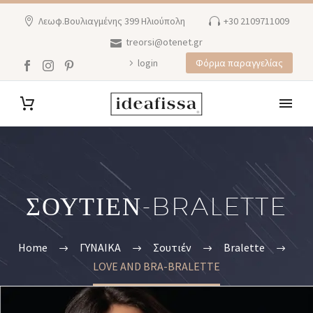
Λεωφ.Βουλιαγμένης 399 Ηλιούπολη
+30 2109711009
treorsi@otenet.gr
login
Φόρμα παραγγελίας
ΣΟΥΤΙΕΝ-BRALETTE
Home
ΓΥΝΑΙΚΑ
Σουτιέν
Bralette
LOVE AND BRA-BRALETTE