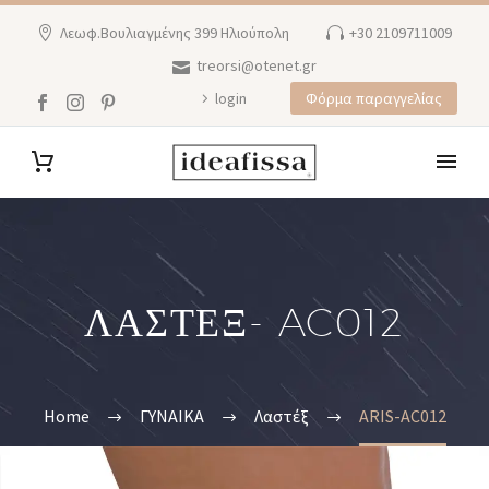
Λεωφ.Βουλιαγμένης 399 Ηλιούπολη
+30 2109711009
treorsi@otenet.gr
login
Φόρμα παραγγελίας
ΛΑΣΤΕΞ- AC012
Home
ΓΥΝΑΙΚΑ
Λαστέξ
ARIS-AC012