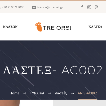
+30 2109711009
treorsi@otenet.gr
ΚΑΛΣΟΝ
ΚΑΛΤΣΑ
ΛΑΣΤΕΞ- AC002
Home
ΓΥΝΑΙΚΑ
Λαστέξ
ARIS-AC002