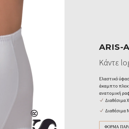
ARIS-
Κάντε log
Ελαστικό ύφασ
άκαμπτο πλεκτ
ανατομική ραφ
Διαθέσιμα 
Διαθέσιμα Νο
ΦΌΡΜΑ ΠΑΡ