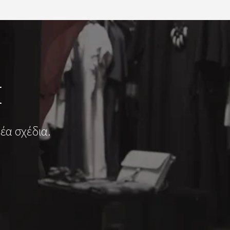
Ι
έα σχέδια.