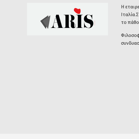
Η εταιρε
Ιταλία.
το πάθο
Φιλοσοφ
συνδυασ