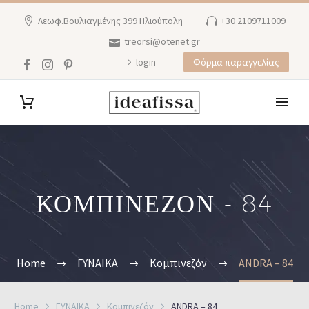
Λεωφ.Βουλιαγμένης 399 Ηλιούπολη
+30 2109711009
treorsi@otenet.gr
login
Φόρμα παραγγελίας
ΚΟΜΠΙΝΕΖΟΝ - 84
Home
ΓΥΝΑΙΚΑ
Κομπινεζόν
ANDRA – 84
Home
ΓΥΝΑΙΚΑ
Κομπινεζόν
ANDRA – 84