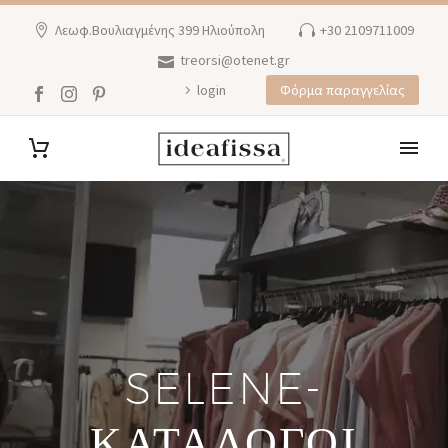
Λεωφ.Βουλιαγμένης 399 Ηλιούπολη
+30 2109711009
treorsi@otenet.gr
login
Φόρμα παραγγελίας
SELENE-
ΚΑΤΆΛΟΓΟΙ