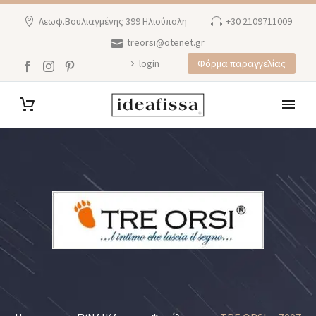
Λεωφ.Βουλιαγμένης 399 Ηλιούπολη
+30 2109711009
treorsi@otenet.gr
login
Φόρμα παραγγελίας