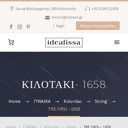
Λεωφ.Βουλιαγμένης 399 Ηλιούπολη
+30 2109711009
treorsi@otenet.gr
login
Φόρμα παραγγελίας
ΚΙΛΟΤΑΚΙ- 1658
Home
ΓΥΝΑΙΚΑ
Κιλοτάκι
String
TRE ORSI – 1658
Home
ΓΥΝΑΙΚΑ
Κιλοτάκι
String
TRE ORSI – 1658