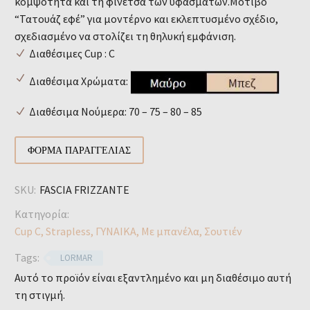
κομψότητα και τη φινέτσα των υφασμάτων.Μοτίβο
“Τατουάζ εφέ” για μοντέρνο και εκλεπτυσμένο σχέδιο,
σχεδιασμένο να στολίζει τη θηλυκή εμφάνιση.
Διαθέσιμες Cup : C
Διαθέσιμα Χρώματα:
Διαθέσιμα Νούμερα: 70 – 75 – 80 – 85
ΦΌΡΜΑ ΠΑΡΑΓΓΕΛΊΑΣ
SKU:
FASCIA FRIZZANTE
Κατηγορία:
Cup C
,
Strapless
,
ΓΥΝΑΙΚΑ
,
Με μπανέλα
,
Σουτιέν
Tags:
LORMAR
Αυτό το προϊόν είναι εξαντλημένο και μη διαθέσιμο αυτή
τη στιγμή.