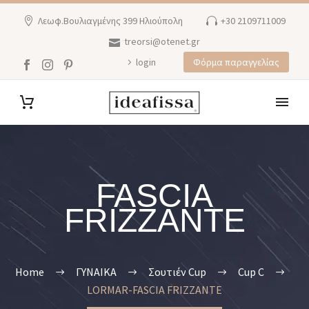
Λεωφ.Βουλιαγμένης 399 Ηλιούπολη
+30 2109711009
treorsi@otenet.gr
login
Φόρμα παραγγελίας
FASCIA
FRIZZANTE
Home
ΓΥΝΑΙΚΑ
Σουτιέν Cup
Cup C
LORMAR-FASCIA FRIZZANTE