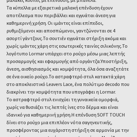
Τα κύπελλα με εξαιρετικά μαλακή επένδυση έχουν
αποτέλεσμα που περιβάλλει και εγγυάται άνεση για
καθημερινή χρήση. Οι ιμάντες είναι επίπεδοι,
ρυθμιζόμενοι και αποσπώμενοι, γαντζώνονται σε 4
ασορτί γάντζους.Το σουτιέν εγγυάται στήριξη ακόμα και
χωρίς ιμάντες χάρη στις εσωτερικές ταινίες σιλικόνης.Το
λογότυπο Lormar υπάρχει στο ρούχο μέσω μιας λεπτής
προσαρμογής και εφαρμογής από οργάντζα.Υποστήριξη,
άνεση, αισθησιασμός και κομψότητα, όλα όσα αναζητάτε
σε ένα οικείο ρούχο.Το αστραφτερό στυλ κατακτά χάρη
στο αποκλειστικό Leavers Lace, ένα πολύτιμο decodo που
διακρίνει την κομψότητα που υπογράφει η Lormar.
Το αστραφτερό στυλ ενισχύει τη γυναικεία ομορφιά,
χωρίς να θυσιάζει τις λεπτές ίνες στο δέρμα και είναι
ιδανικό για καθημερινή χρήση.Η επένδυση SOFT TOUCH
δίνει στο ρούχο μια επιπλέον νότα σαγηνευτικής,
προσφέροντας μια ευχάριστη στήριξη σε αρμονία με την