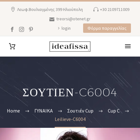
Λεωφ.Βουλιαγμένης 399 Ηλιούπολη
+30 2109711009
treorsi@otenet.gr
login
Φόρμα παραγγελίας
ΣΟΥΤΙΈΝ-C6004
Home
ΓΥΝΑΙΚΑ
Σουτιέν Cup
Cup C
Leilieve-C6004