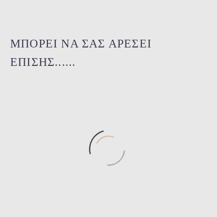
ΜΠΟΡΕΙ ΝΑ ΣΑΣ ΑΡΕΣΕΙ
ΕΠΙΣΗΣ......
Leilieve-C3254Χ
Leilieve-C4635
Κάντε login για την τιμή.
Κάντε login για την τιμή.
Leilieve-C4660Χ
Leilieve-C4665Χ
Κάντε login για την τιμή.
Κάντε login για την τιμή.
Leilieve-C4685
Κάντε login για την τιμή.