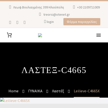
Λεωφ.Βουλιαγμένης 399 Ηλιούπολη
+30 2109711009
treorsi@otenet.gr
login
Φόρμα παραγγελίας
ΛΑΣΤΕΞ-C4665
Home
ΓΥΝΑΙΚΑ
Λαστέξ
Leilieve-C4665Χ