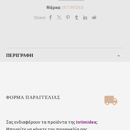
Μάρκα:
INTIMIDEA
Share:
ΠΕΡΙΓΡΑΦΉ


ΦΟΡΜΑ ΠΑΡΑΓΓΕΛΙΑΣ
Σας ενδιαφέρουν τα προϊόντα της
Intimidea
;
Μπορείτε να κάνετε την παραγγελία σας