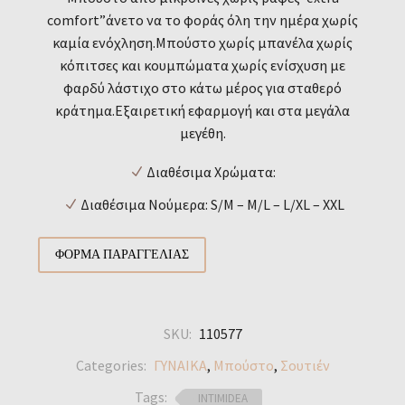
comfort”άνετο να το φοράς όλη την ημέρα χωρίς
καμία ενόχληση.Μπούστο χωρίς μπανέλα χωρίς
κόπιτσες και κουμπώματα χωρίς ενίσχυση με
φαρδύ λάστιχο στο κάτω μέρος για σταθερό
κράτημα.Εξαιρετική εφαρμογή και στα μεγάλα
μεγέθη.
Διαθέσιμα Χρώματα:
Διαθέσιμα Νούμερα: S/M – M/L – L/XL – XXL
ΦΌΡΜΑ ΠΑΡΑΓΓΕΛΊΑΣ
SKU:
110577
Categories:
ΓΥΝΑΙΚΑ
,
Μπούστο
,
Σουτιέν
Tags:
INTIMIDEA