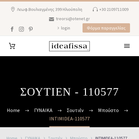
Λεωφ.Βουλιαγμένης 399 Ηλιούπολη
+30 2109711009
treorsi@otenet.gr
login
Φόρμα παραγγελίας
ΣΟΥΤΙΈΝ - 110577
Home
ΓΥΝΑΙΚΑ
Σουτιέν
Μπούστο
INTIMIDEA-110577
Home
ΓΥΝΑΙΚΑ
Σουτιέν
Μπούστο
INTIMIDEA-110577