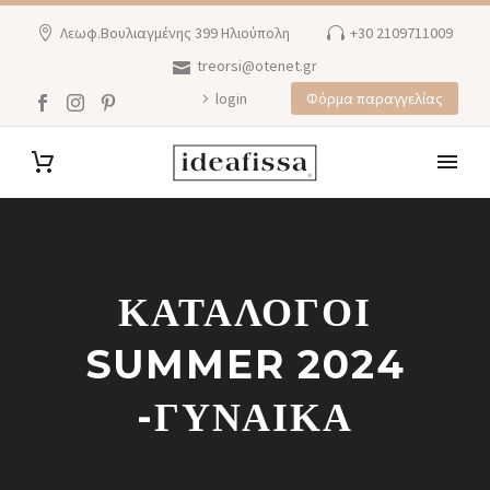
Λεωφ.Βουλιαγμένης 399 Ηλιούπολη
+30 2109711009
treorsi@otenet.gr
login
Φόρμα παραγγελίας
ΚΑΤΑΛΟΓΟΙ
SUMMER 2024
-ΓΥΝΑΙΚΑ