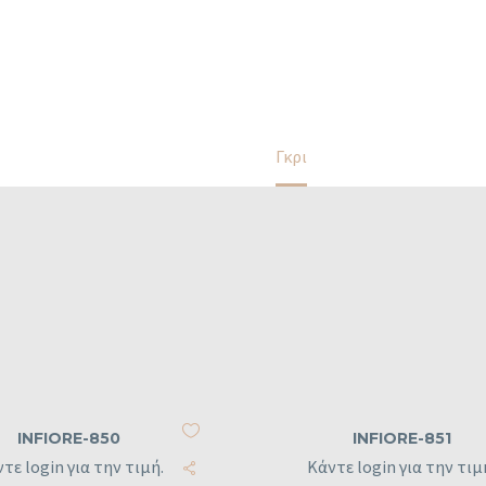
Home
Γκρι
INFIORE-850
INFIORE-851
τε login για την τιμή.
Κάντε login για την τιμ