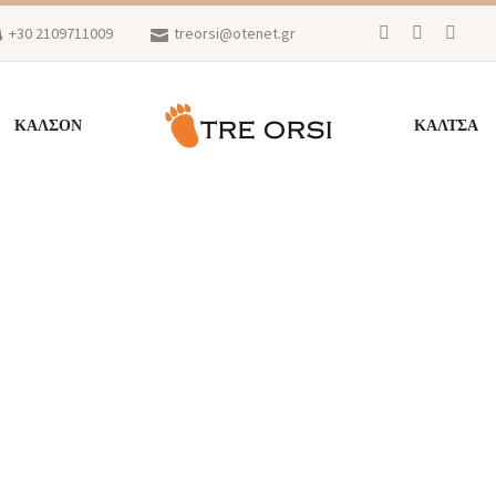
+30 2109711009
treorsi@otenet.gr
ΚΑΛΣΟΝ
ΚΑΛΤΣΑ
TITLE