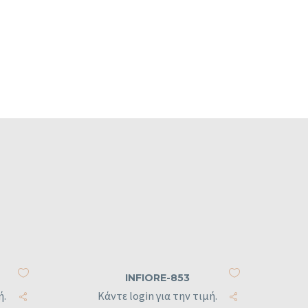
INFIORE-853
ή.
Κάντε login για την τιμή.